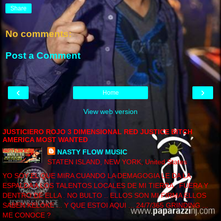
Share
No comments:
Post a Comment
‹
›
Home
View web version
JUSTICIERO ROJO 3 DIMENSIONAL RED JUSTICE BITCH
AMERICA MOST WANTED
NASTY FLOW MUSIC
STATEN ISLAND, NEW YORK, United States
YO SOY EL QUE MIRA CUANDO LA DEMAGOGIA LE DA LA
ESPALDA A LOS TALENTOS LOCALES DE MI TIERRA . FUERA Y
DENTRO DE ELLA . NO BULTO .. ELLOS SON MI FIRMA ELLOS
SABEN KELOKE ... Y QUE ESTOI AQUI ... 24/7/365 GRINDING ...
ME CONOCE ?