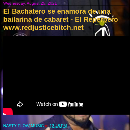
Wednesday, August 25, 2021
El Bachatero se enamora de una
bailarina de cabaret - El Reperpero
www.redjusticebitch.net
NASTY FLOW MUSIC
at
12:48 PM