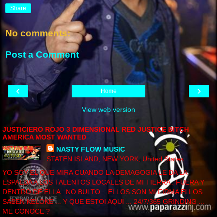
Share
No comments:
Post a Comment
‹
›
Home
View web version
JUSTICIERO ROJO 3 DIMENSIONAL RED JUSTICE BITCH
AMERICA MOST WANTED
NASTY FLOW MUSIC
STATEN ISLAND, NEW YORK, United States
YO SOY EL QUE MIRA CUANDO LA DEMAGOGIA LE DA LA
ESPALDA A LOS TALENTOS LOCALES DE MI TIERRA . FUERA Y
DENTRO DE ELLA . NO BULTO .. ELLOS SON MI FIRMA ELLOS
SABEN KELOKE ... Y QUE ESTOI AQUI ... 24/7/365 GRINDING ...
ME CONOCE ?