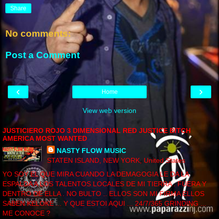
Share
No comments:
Post a Comment
‹
›
Home
View web version
JUSTICIERO ROJO 3 DIMENSIONAL RED JUSTICE BITCH
AMERICA MOST WANTED
NASTY FLOW MUSIC
STATEN ISLAND, NEW YORK, United States
YO SOY EL QUE MIRA CUANDO LA DEMAGOGIA LE DA LA
ESPALDA A LOS TALENTOS LOCALES DE MI TIERRA . FUERA Y
DENTRO DE ELLA . NO BULTO .. ELLOS SON MI FIRMA ELLOS
SABEN KELOKE ... Y QUE ESTOI AQUI ... 24/7/365 GRINDING ...
ME CONOCE ?